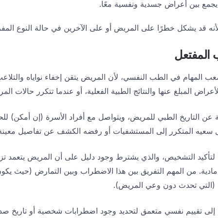
يجمع بين أعراض جسدية ونفسية معًا.
لأنه قد يشكل خطرًا على المريض أو على الآخرين في حالة النوع المف
المفتعل
المهام في الطب النفسي، لأن المريض يتقن إخفاء نواياه والتلاعب 
لأعراض المبلغ عنها والنتائج الطبية الفعلية، أو عندما تتكرر حالات 
عن التاريخ الطبي للمريض، ويتواصل مع أفراد الأسرة (إن أمكن) ل
ل سعيه المتكرر إلى المستشفيات أو رفضه الكشف عن تفاصيل معينة
يُستخدم الدليل التشخيصي DSM-5 لتأكيد التشخيص، والذي يشترط وجود دليل على أن المريض ي
. من المهم التفريق بين هذا الاضطراب وبين التمارض (حيث يكون ال
 (التي تحدث دون وعي المريض).
 إلى تقييم نفسي متعمق لتحديد وجود اضطرابات شخصية أو تاريخ ص