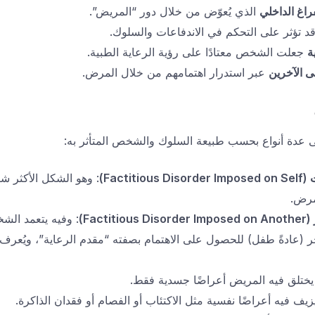
راغ الداخلي
الذي يُعوّض من خلال دور “المريض”.
د تؤثر على التحكم في الاندفاعات والسلوك.
ة
جعلت الشخص معتادًا على رؤية الرعاية الطبية.
ى الآخرين
عبر استدرار اهتمامهم من خلال المرض.
 عدة أنواع بحسب طبيعة السلوك والشخص المتأثر به:
(Factitious Disorder Imposed on Self)
: وهو الشكل الأكثر شي
مرض.
(Factitious Disorder Imposed on Another)
: وفيه يتعمد الشخ
دةً طفل) للحصول على الاهتمام بصفته “مقدم الرعاية”، ويُعرف ه
 يختلق فيه المريض أعراضًا جسدية فقط.
يزيف فيه أعراضًا نفسية مثل الاكتئاب أو الفصام أو فقدان الذاكرة.