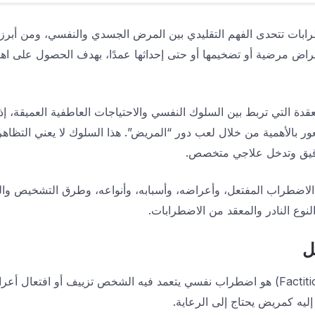
بات تتحدى الفهم التقليدي بين المرض الجسدي والنفسي، ومن أبرزه
اض مرضية أو تضخيمها أو حتى إحداثها عمدًا، بهدف الحصول على اهت
قدة التي تربط بين السلوك النفسي والاحتياجات العاطفية العميقة، إ
ر بالأهمية من خلال لعب دور “المريض”. هذا السلوك لا يعني التظ
قيق وتدخل علاجي متخصص.
اضطراب المفتعل، وأعراضه، وأسبابه، وأنواعه، وطرق التشخيص والع
لنوع النادر والمعقد من الاضطرابات.
ل
الاضطراب المفتعل (Factitious Disorder) هو اضطراب نفسي يتعمد فيه الشخص تزييف أو
ليه كمريض يحتاج إلى الرعاية.