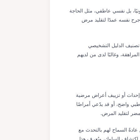
يس ماديًا أو قانونيًا، بل نفسي عاطفي، مثل الحاجة
 جرح نفسه عمدًا لتقليد مرض
ن الاضطرابات المصطنعة (Somatic Symptom and Related Disorders) وفق تصنيف الدليل التشخيصي
 في مرحلة المراهقة، وغالبًا لدى من لديهم
إحداث أو تزييف أعراض مرضية
ي واضح، أو قد يدّعي أمراضًا
ضر لتقليد المرض.
ادةً السماح لهم بالتحدث مع
 اكتشاف السلوك، ويُعرف هذا