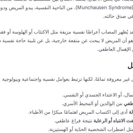
النمط باسم “متلازمة مونخهاوزن” (Munchausen Syndrome). من الناحية النف
 في صدق حالته.
يُظهر المصاب أعراضًا نفسية مزيفة مثل الاكتئاب أو الهلوسة أو فقد
 أن المريض لا يبحث عن منفعة خارجية، بل عن تلبية حاجة نفسية داخ
 الإهمال العاطفي.
ل
ير معروفة تمامًا، لكنها ترتبط بعوامل نفسية واجتماعية وبيولوجية م
مال، أو الاعتداء الجسدي أو النفسي.
اطفي
من الوالدين أو المحيط الأسري.
ة
أدى إلى اكتساب المريض اهتمامًا مبكرًا من الأطباء.
 الانتباه أو الرعاية
نتيجة فراغ عاطفي.
ل اضطراب الشخصية الحدّية أو الهستيرية.