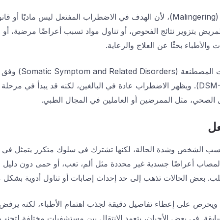
يختلف هذا الاضطراب عن التمارض (Malingering)، لأن الهدف في الاضطراب المفتعل ل
المريض بتزوير نتائج الفحوص، أو تناول مواد تسبب أعراضًا مرضية، أو
والأطباء بحثًا عن العلاج والرعاية.
تُعد هذه الحالة جزءًا م
والإحصائي للاضطرابات النفسية (DSM-5). ويظهر الاضطراب عادة في البالغين، لكنه قد يبدأ
 الصحي، مثل الممرضين أو العاملين في المجال الطبي.
عل
سب الشخص وشدة الحالة، لكنها تشترك في سلوك متكرر يتمثل في 
صاب أعراضًا جسدية غير محددة مثل ألم، تعب، أو حمى دون دليل طب
ب. بعض الحالات تذهب إلى حد إحداث إصابات أو تناول أدوية بشكل م
يحرص على إعطاء تفاصيل دقيقة لجذب اهتمام الأطباء، لكنه يرفض ع
سابقة. في بعض الأحيان، يتعمد الانتقال بين مستشفيات مختلفة لتجنب