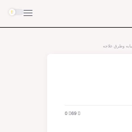
بابه وطرق علاجه
0
69