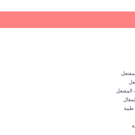
مفتعل
عل
المفتعل
لمقال
طبية
ة