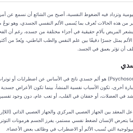
اليومية وتزداد فيه الضغوط النفسية، أصبح من الشائع أن نسمع عن أمر
كثير من هذه الحالات تُعرف بما يُسمى الألم النفسي الجسدي، وهو نوعٌ م
شعر المريض بآلامٍ حقيقية في أجزاء مختلفة من جسده، رغم أن الفحوص
الألم يمثل جسرًا دقيقًا بين علم النفس والطب الباطني، ويُعدّ من أكث
طف أن تؤثر بعمق في الجسد.
سدي
الألم النفسي الجسدي (Psychosomatic Pain) هو ألم جسدي ناتج في الأساس عن اضط
 أخرى، تكون الأسباب نفسية المنشأ، بينما تكون الأعراض جسدية 
 شد في العضلات، أو خفقان في القلب، أو تعب عام، دون وجود تفسي
اعل المعقد بين الجهاز العصبي المركزي والجهاز العصبي الذاتي (اللاإ
دما يتعرض الإنسان لضغط نفسي مستمر، يفرز الجسم هرمونات التوتر مث
يولوجية التي تُسبب الألم أو الاضطراب في وظائف بعض الأعضاء.