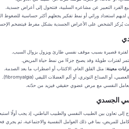
ع الفرد التعبير عن مشاعره السلبية، فتتحول إلى أعراض جسدية.
يهم استعداد وراثي أو نمط تفكير يجعلهم أكثر حساسية للضغوط الن
 يُركز الشخص على الأعراض الجسدية بشكل مفرط فيتضخم الإحساس
دي
لفترة قصيرة بسبب موقف نفسي طارئ ويزول بزوال السبب.
ر لفترات طويلة وقد يصبح جزءًا من نمط حياة المريض.
ابات معينة
:
مثل
القلق العام
،
الاكتئاب
أو
اضطراب ما بعد الصدمة
.
بي، أو الصداع التوتري، أو ألم العضلات الليفي (fibromyalgia).
عامل النفسي مع مرض عضوي حقيقي فيزيد من حدّته.
فسي الجسدي
إلى تعاون بين الطبيب النفسي والطبيب الباطني، إذ يجب أولًا است
لكامل للمريض، بما في ذلك العوامل النفسية والاجتماعية، ثم يجري ف