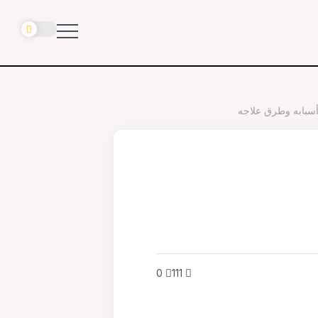
أسبابه وطرق علاجه
0
111