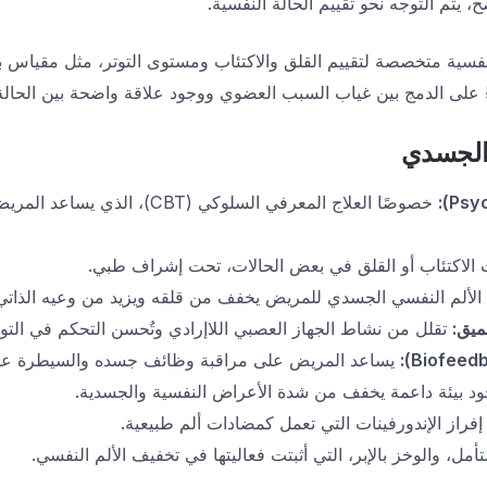
 يتم التوجه نحو تقييم الحالة النفسية.
سية متخصصة لتقييم القلق والاكتئاب ومستوى التوتر، مثل مقياس بي
ءً على الدمج بين غياب السبب العضوي ووجود علاقة واضحة بين الحالة 
 الجسدي
خصوصًا العلاج المعرفي السلوكي (CBT
لاكتئاب أو القلق في بعض الحالات، تحت إشراف طبي.
لألم النفسي الجسدي للمريض يخفف من قلقه ويزيد من وعيه الذاتي
عميق
:
تقلل من نشاط الجهاز العصبي اللاإرادي وتُحسن التحكم في التوت
يساعد المريض على مراقبة وظائف جسده والسيطرة علي
د بيئة داعمة يخفف من شدة الأعراض النفسية والجسدية.
إفراز الإندورفينات التي تعمل كمضادات ألم طبيعية.
تأمل، والوخز بالإبر، التي أثبتت فعاليتها في تخفيف الألم النفسي.