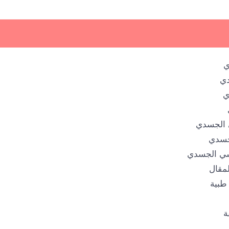
ي
دي
ي
 الجسدي
جسدي
فسي الجسدي
لمقال
طبية
ة