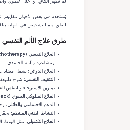
لم تُظهر النتائج أي خلل عضوي واضح،
يُستخدم في بعض الأحيان مقاييس نف
للقلق. يتم التشخيص في النهاية بنا
طرق علاج
الألم النفسي
العلاج النفسي (Psychotherapy):
ومشاعره وألمه الجسدي.
العلاج الدوائي
:
يشمل مضادات ا
التثقيف النفسي
:
شرح طبيعة ا
تمارين الاسترخاء والتنفس ال
العلاج السلوكي الحيوي
(Biofeedback):
الدعم الاجتماعي والعائلي
:
وجو
النشاط البدني المنتظم
:
يحفّز 
العلاج التكميلي
:
مثل اليوغا، ال