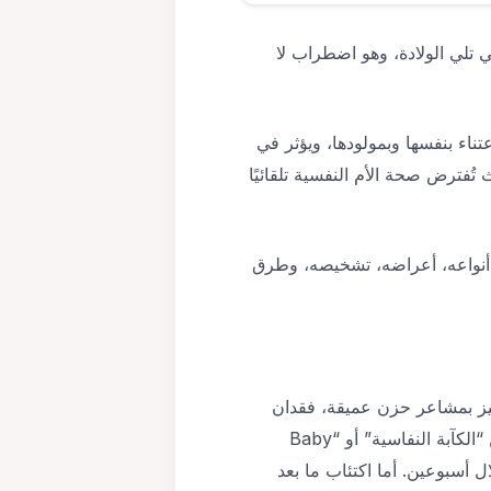
تي تلي الولادة، وهو اضطراب لا
عتناء بنفسها وبمولودها، ويؤثر في
تُفترض صحة الأم النفسية تلقائيًا
 أنواعه، أعراضه، تشخيصه، وطرق
تميز بمشاعر حزن عميقة، فقدان
الاهتمام، اضطرابات في النوم والشهية، وصعوبة في الارتباط العاطفي بالطفل. يختلف هذا الاضطراب عن “الكآبة النفاسية” أو “Baby
لال أسبوعين. أما اكتئاب ما بعد