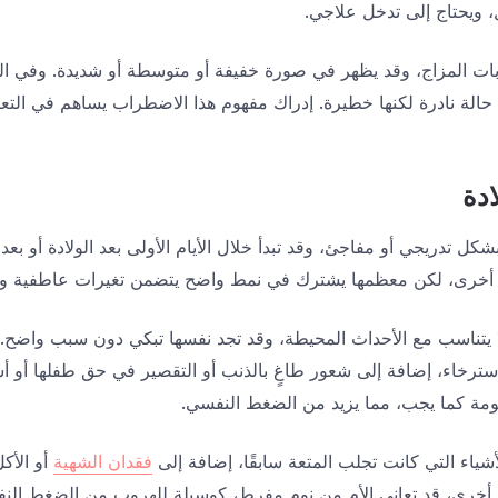
، ويحتاج إلى تدخل علاجي.
 المزاج، وقد يظهر في صورة خفيفة أو متوسطة أو شديدة. وفي الحال
 حالة نادرة لكنها خطيرة. إدراك مفهوم هذا الاضطراب يساهم في التع
ادة
كل تدريجي أو مفاجئ، وقد تبدأ خلال الأيام الأولى بعد الولادة أو بعد أ
 أخرى، لكن معظمها يشترك في نمط واضح يتضمن تغيرات عاطفية و
لا يتناسب مع الأحداث المحيطة، وقد تجد نفسها تبكي دون سبب واض
لاسترخاء، إضافة إلى شعور طاغٍ بالذنب أو التقصير في حق طفلها أو أ
أمومة كما يجب، مما يزيد من الضغط النفسي.
أشياء التي كانت تجلب المتعة سابقًا، إضافة إلى
فقدان الشهية
أو الأك
ت أخرى، قد تعاني الأم من نوم مفرط، كوسيلة للهروب من الضغط الن