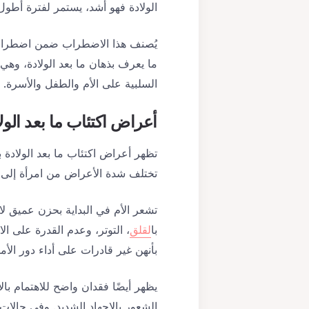
الولادة فهو أشد، يستمر لفترة أطول
يُصنف هذا الاضطراب ضمن اضطرابات
ما يعرف بذهان ما بعد الولادة، وهي
السلبية على الأم والطفل والأسرة.
أعراض
اكتئاب ما بعد الول
تظهر أعراض اكتئاب ما بعد الولادة بش
تختلف شدة الأعراض من امرأة إلى
تشعر الأم في البداية بحزن عميق 
با
لقلق
، التوتر، وعدم القدرة على ا
بأنهن غير قادرات على أداء دور ال
يظهر أيضًا فقدان واضح للاهتمام بال
الشعور بالإجهاد الشديد. وفي حالا