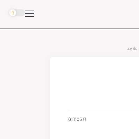
 علاجه
0
105