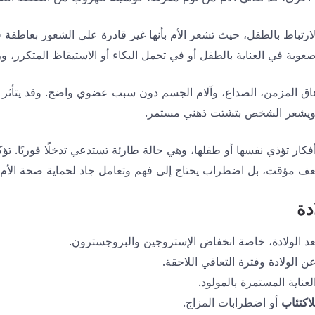
تباط بالطفل، حيث تشعر الأم بأنها غير قادرة على الشعور بعاطفة قو
صعوبة في العناية بالطفل أو في تحمل البكاء أو الاستيقاظ المتكرر، و
اق المزمن، الصداع، وآلام الجسم دون سبب عضوي واضح. وقد يتأثر ا
ا، ويشعر الشخص بتشتت ذهني مستمر.
أفكار تؤذي نفسها أو طفلها، وهي حالة طارئة تستدعي تدخلًا فوريًا. تؤ
ضعف مؤقت، بل اضطراب يحتاج إلى فهم وتعامل جاد لحماية صحة الأم
دة
د الولادة، خاصة انخفاض الإستروجين والبروجسترون.
عن الولادة وفترة التعافي اللاحقة.
ناية المستمرة بالمولود.
اكتئاب
أو اضطرابات المزاج.