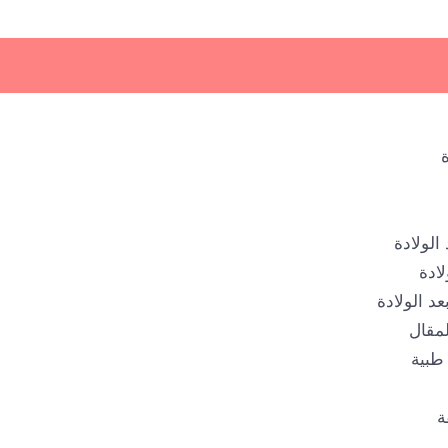
لولادة
ادة
د الولادة
لمقال
طبية
ة